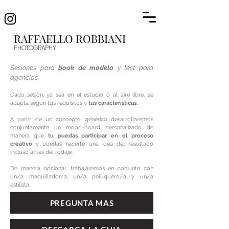
RAFFAELLO R
OBBIANI
PHOTOGRAP
HY
Sesiones para
book de modelo
y test para
agencias.
Ca
da sesión, ya sea en el estudio o al aire libre, se
adapta según tus requisitos y
tus características.
A partir de un concepto genérico desarrollaremos
conjuntamente un mood-board personalizado de
manera que
tu
puedas participar en el proceso
creativo
y puedas hacerte una idea del resultado
incluso antes del rodaje.
De manera opcional, trabajaremos en conjunto con
un/a maquillador/a, un/a peluquero/a y un/a
estilista.
PREGUNTA MAS