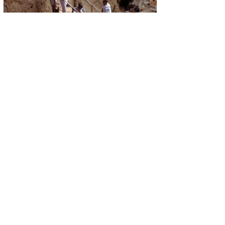
La luz del sol de la mañana, todavía baja en el
horizonte, comienza a dibujar los contornos de los
picos planos de la meseta etíope. Los peregrinos
acostados en el suelo siguen durmiendo en un lecho
de cuerpos ininterrumpidos y desordenados. Alguien,
medio dormido, abre los ojos perezosamente y los
vuelve a cerrar dándose la vuelta en su propia manta.
La figura de una anciana destaca entre la multitud:
está sentada en el suelo, envuelta casi por completo
en unas pocas capas de lienzo blanco. Sólo su rostro y
sus manos son visibles. Estas últimas, entrelazadas
entre sí mientras, descansan sobre sus rodillas. Su
mirada se pierde en el vacío, como si mirase sin ver,
como si estuviese reviviendo mentalmente los hechos
de la última noche. En el aire se percibe el penetrante
olor a leña quemada. Alguien, no muy lejos, debe de
haber encendido un fuego para preparar el primer
café del día.
Para muchos de los peregrinos este es el último día de
celebraciones. Hoy tendrán que recoger sus